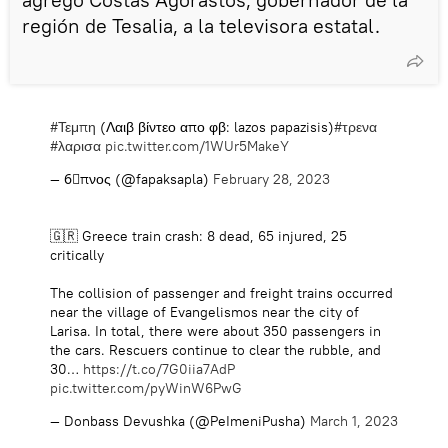
región de Tesalia, a la televisora estatal.
#Τεμπη
(Λαιβ βίντεο απο φβ: lazos papazisis)
#τρενα
#λαρισα
pic.twitter.com/1WUr5MakeY
— 6⃣πνος (@fapaksapla)
February 28, 2023
🇬🇷 Greece train crash: 8 dead, 65 injured, 25
critically
The collision of passenger and freight trains occurred
near the village of Evangelismos near the city of
Larisa. In total, there were about 350 passengers in
the cars. Rescuers continue to clear the rubble, and
30…
https://t.co/7G0iia7AdP
pic.twitter.com/pyWinW6PwG
— Donbass Devushka (@PeImeniPusha)
March 1, 2023