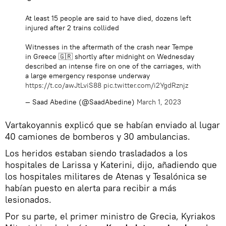
At least 15 people are said to have died, dozens left
injured after 2 trains collided
Witnesses in the aftermath of the crash near Tempe
in Greece 🇬🇷 shortly after midnight on Wednesday
described an intense fire on one of the carriages, with
a large emergency response underway
https://t.co/awJtLviS88
pic.twitter.com/i2YgdRznjz
— Saad Abedine (@SaadAbedine)
March 1, 2023
Vartakoyannis explicó que se habían enviado al lugar
40 camiones de bomberos y 30 ambulancias.
Los heridos estaban siendo trasladados a los
hospitales de Larissa y Katerini, dijo, añadiendo que
los hospitales militares de Atenas y Tesalónica se
habían puesto en alerta para recibir a más
lesionados.
Por su parte, el primer ministro de Grecia, Kyriakos