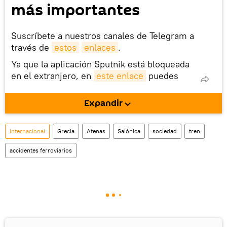
más importantes
Suscríbete a nuestros canales de Telegram a
través de
estos
enlaces
.
Ya que la aplicación Sputnik está bloqueada
en el extranjero, en
este enlace
puedes
descargarla e instalarla en tu dispositivo
móvil (¡solo para Android!).
Expandir
También tenemos una cuenta
en la red 
social rusa VK
.
Internacional
Grecia
Atenas
Salónica
sociedad
tren
accidentes ferroviarios