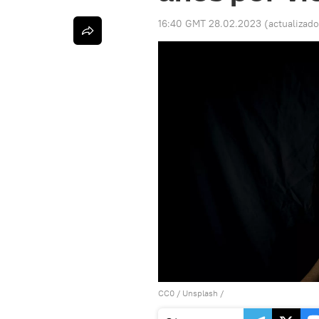
16:40 GMT 28.02.2023
(actualizad
CC0
/
Unsplash
/