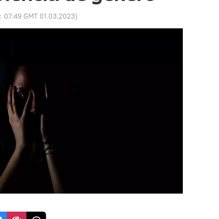
o:
07:49 GMT 01.03.2023
)