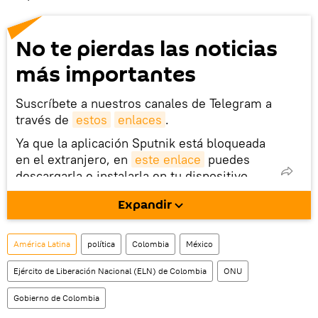
No te pierdas las noticias
más importantes
Suscríbete a nuestros canales de Telegram a
través de
estos
enlaces
.
Ya que la aplicación Sputnik está bloqueada
en el extranjero, en
este enlace
puedes
descargarla e instalarla en tu dispositivo
móvil (¡solo para Android!).
Expandir
También tenemos una cuenta
en la red 
social rusa VK
.
América Latina
política
Colombia
México
Ejército de Liberación Nacional (ELN) de Colombia
ONU
Gobierno de Colombia