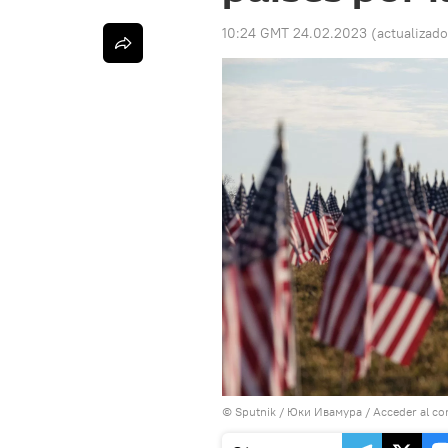
10:24 GMT 24.02.2023
(actualizad
© Sputnik / Юки Ивамура
/
Acceder al co