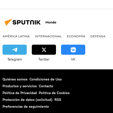
Mundo
AMÉRICA LATINA
INTERNACIONAL
ECONOMÍA
DEFENSA
M
Telegram
Twitter
VK
Quiénes somos
Condiciones de Uso
Productos y servicios
Contacto
Política de Privacidad
Politica de Cookies
Protección de datos (solicitud)
RSS
Preferencias de seguimiento