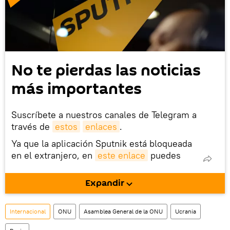
No te pierdas las noticias
más importantes
Suscríbete a nuestros canales de Telegram a
través de
estos
enlaces
.
Ya que la aplicación Sputnik está bloqueada
en el extranjero, en
este enlace
puedes
descargarla e instalarla en tu dispositivo
móvil (¡solo para Android!).
Expandir
También tenemos una cuenta
en la red 
social rusa VK
.
Internacional
ONU
Asamblea General de la ONU
Ucrania