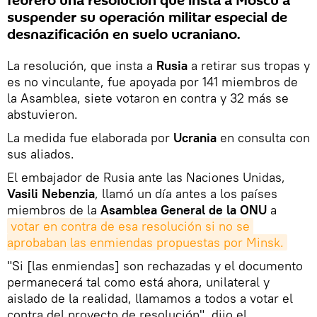
febrero una resolución que insta a Moscú a
suspender su operación militar especial de
desnazificación en suelo ucraniano.
La resolución, que insta a
Rusia
a retirar sus tropas y
es no vinculante, fue apoyada por 141 miembros de
la Asamblea, siete votaron en contra y 32 más se
abstuvieron.
La medida fue elaborada por
Ucrania
en consulta con
sus aliados.
El embajador de Rusia ante las Naciones Unidas,
Vasili Nebenzia
, llamó un día antes a los países
miembros de la
Asamblea General de la ONU
a
votar en contra de esa resolución si no se 
aprobaban las enmiendas propuestas por Minsk.
"Si [las enmiendas] son rechazadas y el documento
permanecerá tal como está ahora, unilateral y
aislado de la realidad, llamamos a todos a votar el
contra del proyecto de resolución", dijo el