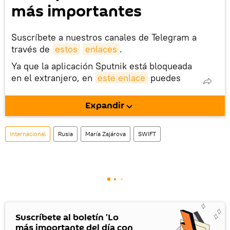
más importantes
Suscríbete a nuestros canales de Telegram a
través de
estos
enlaces
.
Ya que la aplicación Sputnik está bloqueada
en el extranjero, en
este enlace
puedes
descargarla e instalarla en tu dispositivo
móvil (¡solo para Android!).
Expandir
También tenemos una cuenta
en la red 
social rusa VK
.
Internacional
Rusia
María Zajárova
SWIFT
Suscríbete al boletín 'Lo
más importante del día con