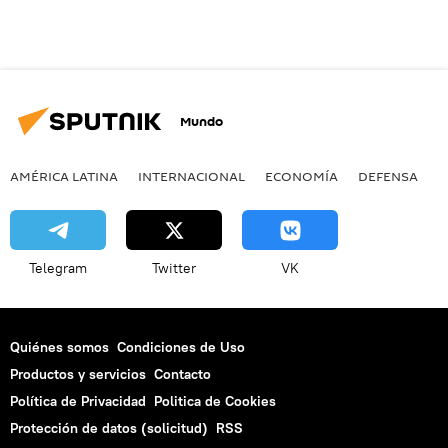
Mundo
AMÉRICA LATINA
INTERNACIONAL
ECONOMÍA
DEFENSA
M
Telegram
Twitter
VK
Quiénes somos
Condiciones de Uso
Productos y servicios
Contacto
Política de Privacidad
Politica de Cookies
Protección de datos (solicitud)
RSS