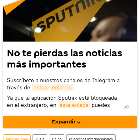
No te pierdas las noticias
más importantes
Suscríbete a nuestros canales de Telegram a
través de
estos
enlaces
.
Ya que la aplicación Sputnik está bloqueada
en el extranjero, en
este enlace
puedes
descargarla e instalarla en tu dispositivo
móvil (¡solo para Android!).
Expandir
También tenemos una cuenta
en la red 
social rusa VK
.
Internacional
Rusia
China
relaciones internacionales