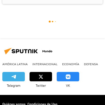
Mundo
AMÉRICA LATINA
INTERNACIONAL
ECONOMÍA
DEFENSA
M
Telegram
Twitter
VK
Quiénes somos
Condiciones de Uso