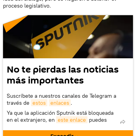
proceso legislativo.
No te pierdas las noticias
más importantes
Suscríbete a nuestros canales de Telegram a
través de
estos
enlaces
.
Ya que la aplicación Sputnik está bloqueada
en el extranjero, en
este enlace
puedes
descargarla e instalarla en tu dispositivo
móvil (¡solo para Android!).