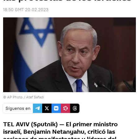
18:50 GMT 20.02.2023
© AP Photo / Atef Safadi
Síguenos en
TEL AVIV (Sputnik) — El primer ministro
israelí, Benjamin Netanyahu, criticó las