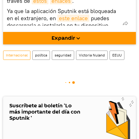
través de
estos
enlaces
.
Ya que la aplicación Sputnik está bloqueada
en el extranjero, en
este enlace
puedes
descargarla e instalarla en tu dispositivo
móvil (¡solo para Android!).
Expandir
También tenemos una cuenta
en la red 
social rusa VK
.
Internacional
política
seguridad
Victoria Nuland
EEUU
Suscríbete al boletín 'Lo
más importante del día con
Sputnik '