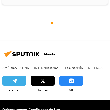
Mundo
AMÉRICA LATINA
INTERNACIONAL
ECONOMÍA
DEFENSA
M
Telegram
Twitter
VK
Quiénes somos
Condiciones de Uso