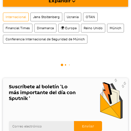
Expandir
También tenemos una cuenta
en la red 
social rusa VK
.
Internacional
Jens Stoltenberg
Ucrania
OTAN
Financial Times
Dinamarca
🌍 Europa
Reino Unido
Múnich
Conferencia Internacional de Seguridad de Múnich
Suscríbete al boletín 'Lo
más importante del día con
Sputnik '