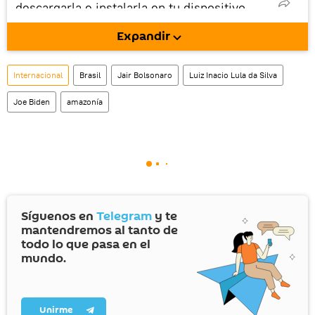
descargarla e instalarla en tu dispositivo
móvil (¡solo para Android!).
Expandir
También tenemos una cuenta
en la red 
social rusa VK
.
Internacional
Brasil
Jair Bolsonaro
Luiz Inacio Lula da Silva
Joe Biden
amazonía
Síguenos en
Telegram
y te
mantendremos al tanto de
todo lo que pasa en el
mundo.
Unirme