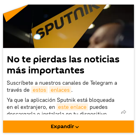
No te pierdas las noticias
más importantes
Suscríbete a nuestros canales de Telegram a
través de
estos
enlaces
.
Ya que la aplicación Sputnik está bloqueada
en el extranjero, en
este enlace
puedes
descargarla e instalarla en tu dispositivo
móvil (¡solo para Android!).
Expandir
También tenemos una cuenta
en la red 