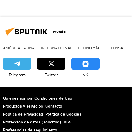
Mundo
AMÉRICA LATINA
INTERNACIONAL
ECONOMÍA
DEFENSA
M
Telegram
Twitter
VK
Quiénes somos
Condiciones de Uso
Productos y servicios
Contacto
Política de Privacidad
Politica de Cookies
Protección de datos (solicitud)
RSS
Preferencias de seguimiento