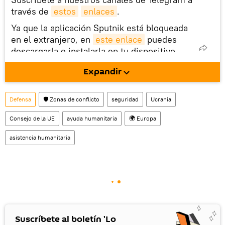
través de
estos
enlaces
.
Ya que la aplicación Sputnik está bloqueada
en el extranjero, en
este enlace
puedes
descargarla e instalarla en tu dispositivo
móvil (¡solo para Android!).
Expandir
También tenemos una cuenta
en la red 
social rusa VK
.
Defensa
🛡️ Zonas de conflicto
seguridad
Ucrania
Consejo de la UE
ayuda humanitaria
🌍 Europa
asistencia humanitaria
Suscríbete al boletín 'Lo