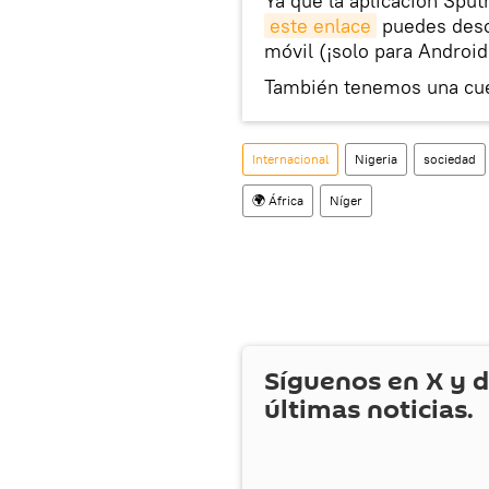
Ya que la aplicación Sput
este enlace
puedes desca
móvil (¡solo para Android
También tenemos una cu
Internacional
Nigeria
sociedad
🌍 África
Níger
Síguenos en
X
y d
últimas noticias.