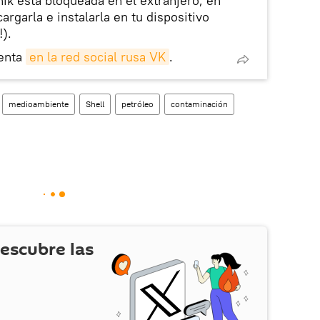
nik está bloqueada en el extranjero, en
rgarla e instalarla en tu dispositivo
!).
enta
en la red social rusa VK
.
medioambiente
Shell
petróleo
contaminación
escubre las