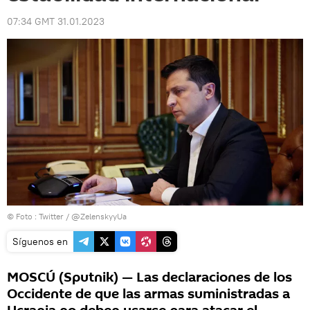
07:34 GMT 31.01.2023
© Foto :
Twitter / @ZelenskyyUa
Síguenos en
MOSCÚ (Sputnik) — Las declaraciones de los
Occidente de que las armas suministradas a