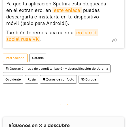
Ya que la aplicación Sputnik está bloqueada
en el extranjero, en
este enlace
puedes
descargarla e instalarla en tu dispositivo
móvil (¡solo para Android!).
También tenemos una cuenta
en la red 
social rusa VK
.
Internacional
Ucrania
📰 Operación rusa de desmilitarización y desnazificación de Ucrania
Occidente
Rusia
🛡️ Zonas de conflicto
🌍 Europa
Síguenos en
X
y descubre