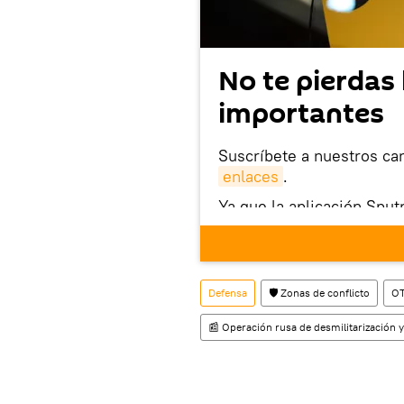
No te pierdas 
importantes
Suscríbete a nuestros ca
enlaces
.
Ya que la aplicación Sput
este enlace
puedes desca
móvil (¡solo para Android
También tenemos una cu
Defensa
🛡️ Zonas de conflicto
O
📰 Operación rusa de desmilitarización y