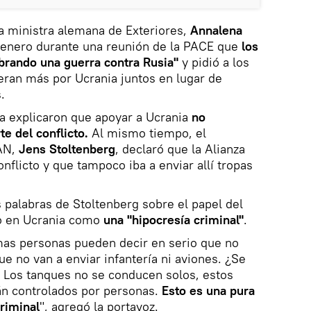
a ministra alemana de Exteriores,
Annalena
e enero durante una reunión de la PACE que
los
ibrando una guerra contra Rusia"
y pidió a los
eran más por Ucrania juntos en lugar de
.
a explicaron que apoyar a Ucrania
no
te del conflicto.
Al mismo tiempo, el
TAN,
Jens Stoltenberg
, declaró que la Alianza
onflicto y que tampoco iba a enviar allí tropas
s palabras de Stoltenberg sobre el papel del
to en Ucrania como
una "hipocresía criminal"
.
mas personas pueden decir en serio que no
que no van a enviar infantería ni aviones. ¿Se
 Los tanques no se conducen solos, estos
án controlados por personas.
Esto es una pura
criminal
", agregó la portavoz.