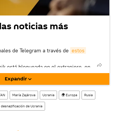
las noticias más
nales de Telegram a través de
estos
nik está bloqueada en el extranjero, en
rgarla e instalarla en tu dispositivo
Expandir
!).
enta
en la red social rusa VK
.
TAN
María Zajárova
Ucrania
🌍 Europa
Rusia
 desnazificación de Ucrania