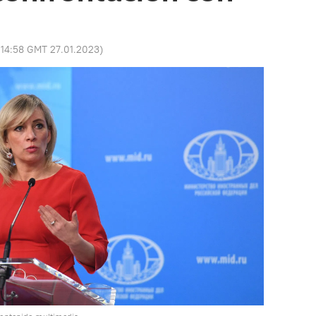
:
14:58 GMT 27.01.2023
)