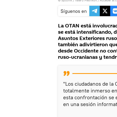
© Sputnik / Valery Melnikov
/
Acceder al 
Síguenos en
La OTAN está involucra
se está intensificando, 
Asuntos Exteriores ruso
también adivirtieron qu
desde Occidente no cont
ruso-ucranianas y tendr
"Los ciudadanos de la
totalmente inmerso en 
esta confrontación se 
en una sesión informat