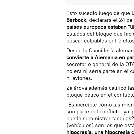
Esto sucedió luego de que l
Berbock
, declarara el 24 d
países europeos estaban "l
Estados del bloque que hici
buscar culpables entre ellos
Desde la Cancillería aleman
convierte a Alemania en par
secretario general de la O
no era ni sería parte en el c
ni aviones.
Zajárova además calificó la
bloque bélico en el conflic
"Es increíble cómo las mis
son parte del conflicto, ya 
puede suministrar tanques?
[vehículos] son los que est
hipocresía, una hipocresía 