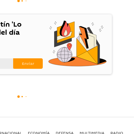
tín 'Lo
el día
RNACIONAL
ECONOMÍA
DEFENSA
MULTIMEDIA
RADIO