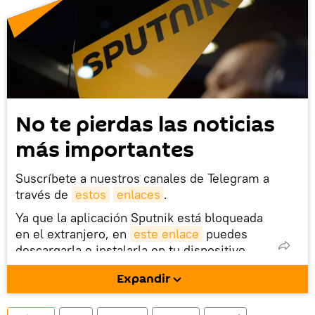
No te pierdas las noticias
más importantes
Suscríbete a nuestros canales de Telegram a
través de
estos
enlaces
.
Ya que la aplicación Sputnik está bloqueada
en el extranjero, en
este enlace
puedes
descargarla e instalarla en tu dispositivo
móvil (¡solo para Android!).
Expandir
También tenemos una cuenta
en la red 
social rusa VK
.