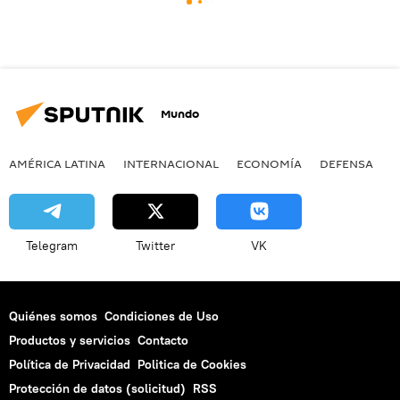
Mundo
AMÉRICA LATINA
INTERNACIONAL
ECONOMÍA
DEFENSA
M
Telegram
Twitter
VK
Quiénes somos
Condiciones de Uso
Productos y servicios
Contacto
Política de Privacidad
Politica de Cookies
Protección de datos (solicitud)
RSS