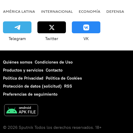
AMÉRICA LATINA
INTERNACIONAL
ECONOMÍA
DEFENSA
M
Telegram
Twitter
VK
Quiénes somos
Condiciones de Uso
Productos y servicios
Contacto
Política de Privacidad
Politica de Cookies
Protección de datos (solicitud)
RSS
Preferencias de seguimiento
© 2026 Sputnik Todos los derechos reservados. 18+