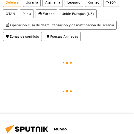
Defensa
Ucrania
Alemania
Leopard
Kornet
T-90M
OTAN
Rusia
🌍 Europa
Unión Europea (UE)
📰 Operación rusa de desmilitarización y desnazificación de Ucrania
🛡️ Zonas de conflicto
🛡️ Fuerzas Armadas
Mundo