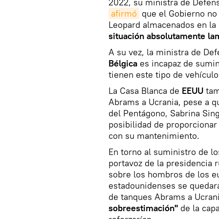
2022, su ministra de Defens
afirmó
que el Gobierno no e
Leopard almacenados en la 
situación absolutamente la
A su vez, la ministra de De
Bélgica
es incapaz de sumin
tienen este tipo de vehículo
La Casa Blanca de
EEUU
ta
Abrams a Ucrania, pese a qu
del Pentágono, Sabrina Sin
posibilidad de proporcionar
con su mantenimiento.
En torno al suministro de l
portavoz de la presidencia 
sobre los hombros de los e
estadounidenses se quedarán
de tanques Abrams a Ucrani
sobreestimación"
de la cap