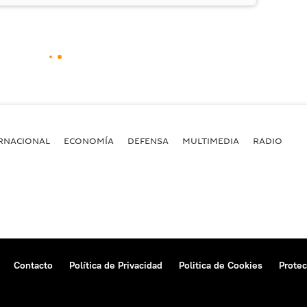
RNACIONAL
ECONOMÍA
DEFENSA
MULTIMEDIA
RADIO
Contacto
Política de Privacidad
Politica de Cookies
Protec