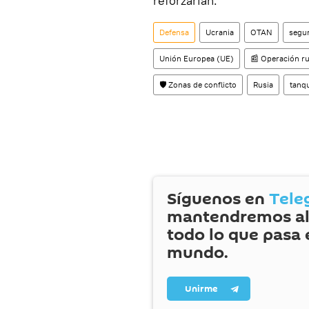
reforzarían.
Defensa
Ucrania
OTAN
segu
Unión Europea (UE)
📰 Operación ru
🛡️ Zonas de conflicto
Rusia
tanq
Síguenos en
Tele
mantendremos al
todo lo que pasa 
mundo.
Unirme