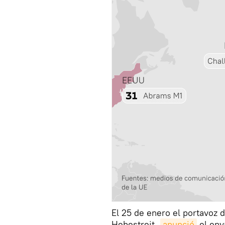
El 25 de enero el portavoz 
Hebestreit,
anunció
el env