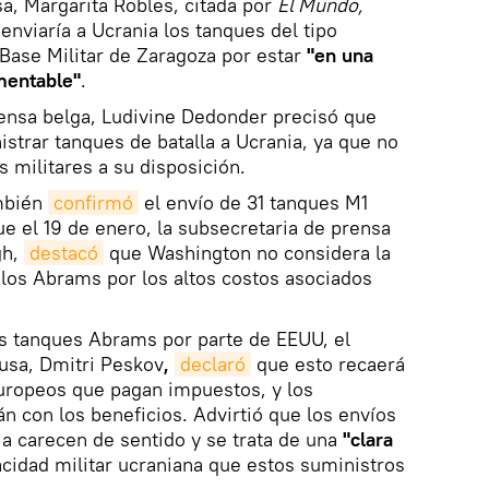
a, Margarita Robles, citada por
El Mundo,
nviaría a Ucrania los tanques del tipo
Base Militar de Zaragoza por estar
"en una
mentable"
.
fensa belga, Ludivine Dedonder precisó que
istrar tanques de batalla a Ucrania, ya que no
s militares a su disposición.
mbién
confirmó
el envío de 31 tanques M1
e el 19 de enero, la subsecretaria de prensa
gh,
destacó
que Washington no considera la
 los Abrams por los altos costos asociados
os tanques Abrams por parte de EEUU, el
rusa, Dmitri Peskov
,
declaró
que esto recaerá
uropeos que pagan impuestos, y los
 con los beneficios. Advirtió que los envíos
a carecen de sentido y se trata de una
"clara
acidad militar ucraniana que estos suministros