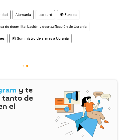
ridad
Alemania
Leopard
🌍 Europa
sa de desmilitarización y desnazificación de Ucrania
ues
📰 Suministro de armas a Ucrania
gram
y te
 tanto de
en el