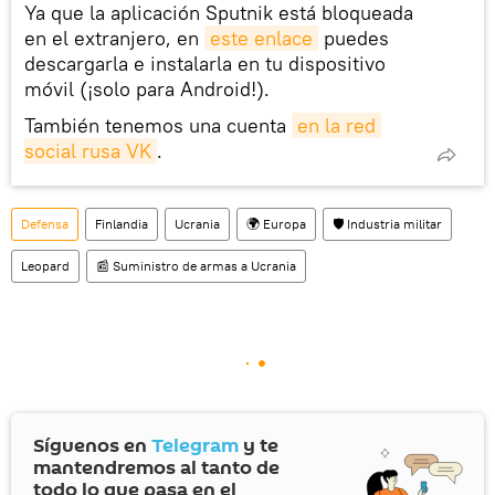
Ya que la aplicación Sputnik está bloqueada
en el extranjero, en
este enlace
puedes
descargarla e instalarla en tu dispositivo
móvil (¡solo para Android!).
También tenemos una cuenta
en la red 
social rusa VK
.
Defensa
Finlandia
Ucrania
🌍 Europa
🛡️ Industria militar
Leopard
📰 Suministro de armas a Ucrania
Síguenos en
Telegram
y te
mantendremos al tanto de
todo lo que pasa en el