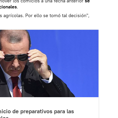
mover los comicios a una fecha anterior
se
cionales
.
 agrícolas. Por ello se tomó tal decisión",
icio de preparativos para las
ales