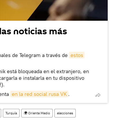
las noticias más
nales de Telegram a través de
estos
nik está bloqueada en el extranjero, en
rgarla e instalarla en tu dispositivo
!).
enta
en la red social rusa VK
.
Turquía
🌍 Oriente Medio
elecciones