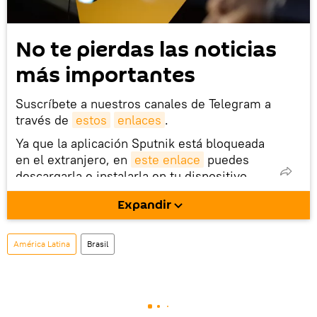
No te pierdas las noticias
más importantes
Suscríbete a nuestros canales de Telegram a
través de
estos
enlaces
.
Ya que la aplicación Sputnik está bloqueada
en el extranjero, en
este enlace
puedes
descargarla e instalarla en tu dispositivo
móvil (¡solo para Android!).
Expandir
También tenemos una cuenta
en la red 
social rusa VK
.
América Latina
Brasil