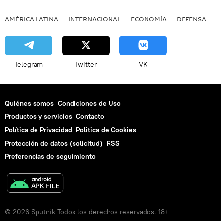
AMÉRICA LATINA
INTERNACIONAL
ECONOMÍA
DEFENSA
M
Telegram
Twitter
VK
Quiénes somos
Condiciones de Uso
Productos y servicios
Contacto
Política de Privacidad
Politica de Cookies
Protección de datos (solicitud)
RSS
Preferencias de seguimiento
© 2026 Sputnik Todos los derechos reservados. 18+