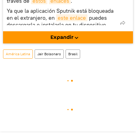
través de
estos
enlaces
.
Ya que la aplicación Sputnik está bloqueada
en el extranjero, en
este enlace
puedes
descargarla e instalarla en tu dispositivo
móvil (¡solo para Android!).
Expandir
También tenemos una cuenta
en la red 
social rusa VK
.
América Latina
Jair Bolsonaro
Brasil