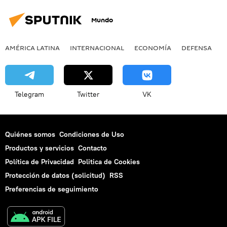
Mundo
AMÉRICA LATINA
INTERNACIONAL
ECONOMÍA
DEFENSA
M
Telegram
Twitter
VK
Quiénes somos
Condiciones de Uso
Productos y servicios
Contacto
Política de Privacidad
Politica de Cookies
Protección de datos (solicitud)
RSS
Preferencias de seguimiento