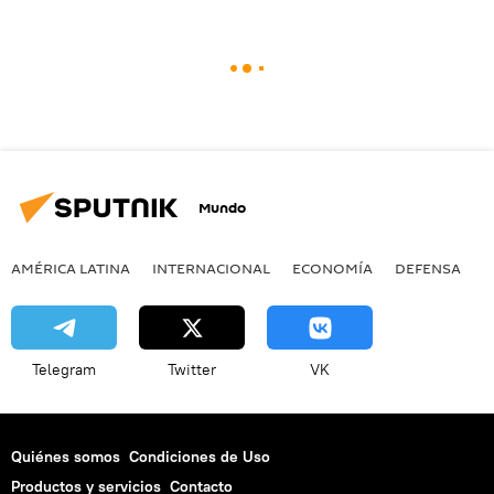
Mundo
AMÉRICA LATINA
INTERNACIONAL
ECONOMÍA
DEFENSA
M
Telegram
Twitter
VK
Quiénes somos
Condiciones de Uso
Productos y servicios
Contacto