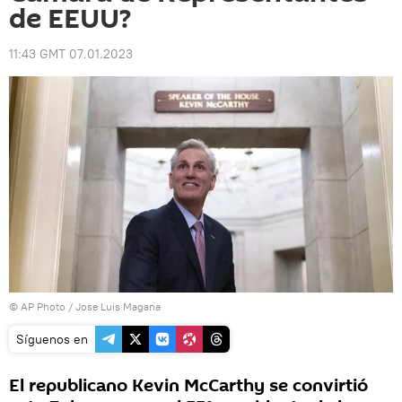
de EEUU?
11:43 GMT 07.01.2023
© AP Photo / Jose Luis Magana
Síguenos en
El republicano Kevin McCarthy se convirtió