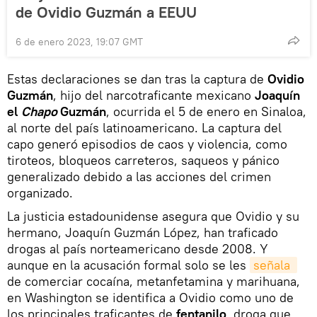
de Ovidio Guzmán a EEUU
6 de enero 2023, 19:07 GMT
Estas declaraciones se dan tras la captura de
Ovidio
Guzmán
, hijo del narcotraficante mexicano
Joaquín
el
Chapo
Guzmán
, ocurrida el 5 de enero en Sinaloa,
al norte del país latinoamericano. La captura del
capo generó episodios de caos y violencia, como
tiroteos, bloqueos carreteros, saqueos y pánico
generalizado debido a las acciones del crimen
organizado.
La justicia estadounidense asegura que Ovidio y su
hermano, Joaquín Guzmán López, han traficado
drogas al país norteamericano desde 2008. Y
aunque en la acusación formal solo se les
señala 
de comerciar cocaína, metanfetamina y marihuana,
en Washington se identifica a Ovidio como uno de
los principales traficantes de
fentanilo
, droga que