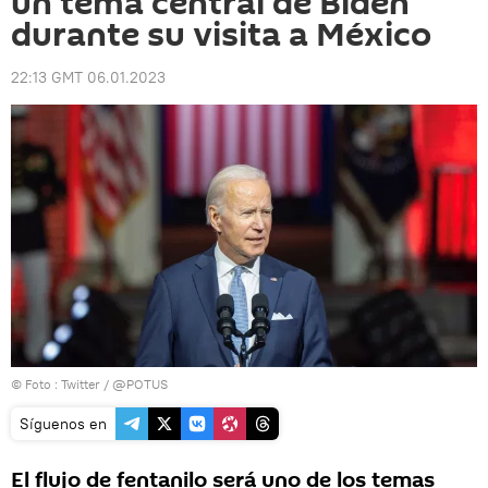
un tema central de Biden
durante su visita a México
22:13 GMT 06.01.2023
© Foto :
Twitter / @POTUS
Síguenos en
El flujo de fentanilo será uno de los temas