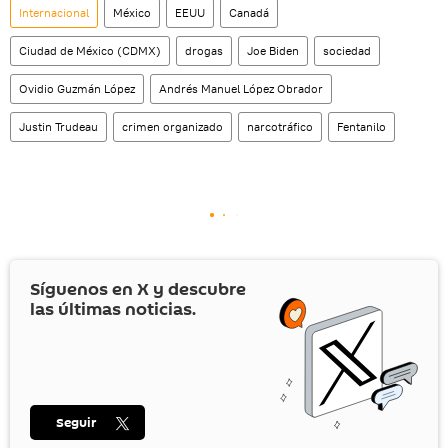
Internacional
México
EEUU
Canadá
Ciudad de México (CDMX)
drogas
Joe Biden
sociedad
Ovidio Guzmán López
Andrés Manuel López Obrador
Justin Trudeau
crimen organizado
narcotráfico
Fentanilo
Síguenos en
X
y descubre
las últimas noticias.
Seguir