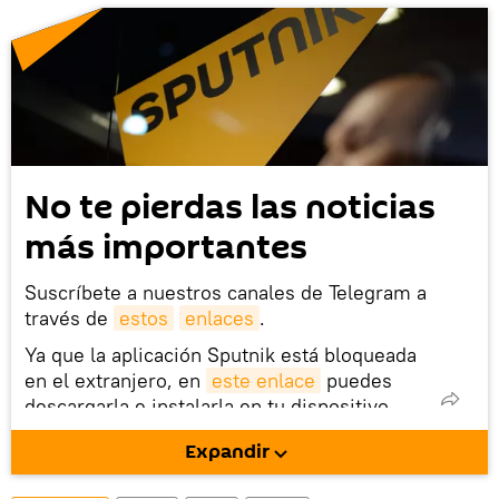
No te pierdas las noticias
más importantes
Suscríbete a nuestros canales de Telegram a
través de
estos
enlaces
.
Ya que la aplicación Sputnik está bloqueada
en el extranjero, en
este enlace
puedes
descargarla e instalarla en tu dispositivo
móvil (¡solo para Android!).
Expandir
También tenemos una cuenta
en la red 
social rusa VK
.