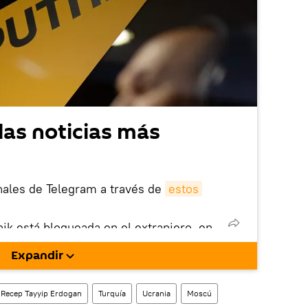
las noticias más
nales de Telegram a través de
estos
nik está bloqueada en el extranjero, en
rgarla e instalarla en tu dispositivo
Expandir
!).
enta
en la red social rusa VK
.
Recep Tayyip Erdogan
Turquía
Ucrania
Moscú