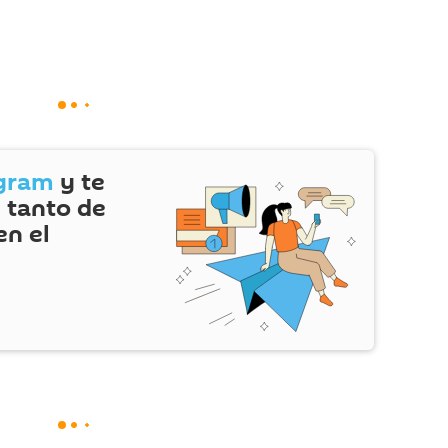
gram
y te
 tanto de
en el