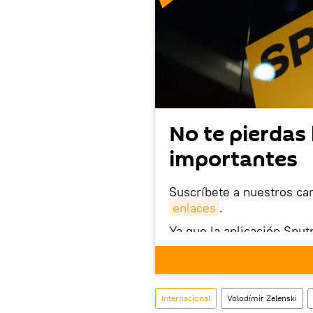
No te pierdas 
importantes
Suscríbete a nuestros ca
enlaces
.
Ya que la aplicación Sput
este enlace
puedes desca
móvil (¡solo para Android
También tenemos una cu
Internacional
Volodímir Zelenski