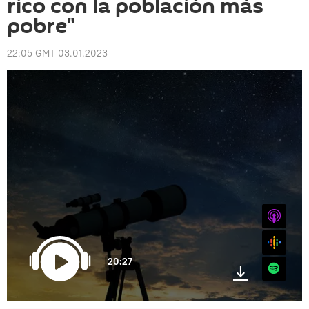
rico con la población más
pobre"
22:05 GMT 03.01.2023
iTunes
Google
20:27
Spotify