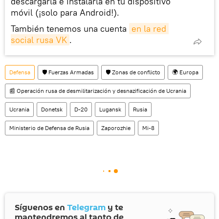
descargarla e instalarla en tu dispositivo
móvil (¡solo para Android!).
También tenemos una cuenta
en la red 
social rusa VK
.
Defensa
🛡️ Fuerzas Armadas
🛡️ Zonas de conflicto
🌍 Europa
📰 Operación rusa de desmilitarización y desnazificación de Ucrania
Ucrania
Donetsk
D-20
Lugansk
Rusia
Ministerio de Defensa de Rusia
Zaporozhie
Mi-8
Síguenos en
Telegram
y te
mantendremos al tanto de