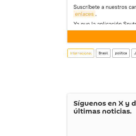
Suscríbete a nuestros ca
enlaces
.
Ya que la aplicación Sput
este enlace
puedes desca
móvil (¡solo para Android
También tenemos una cu
Internacional
Brasil
política
J
Síguenos en
X
y d
últimas noticias.