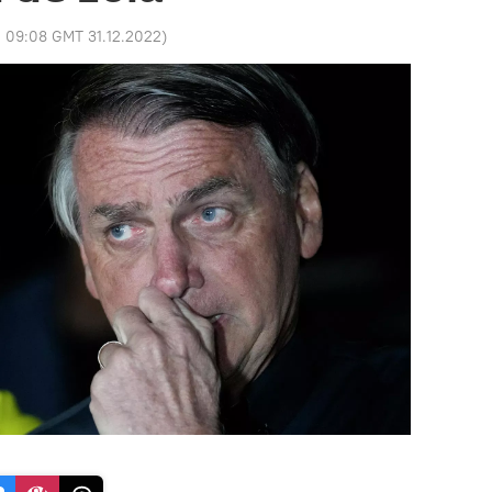
:
09:08 GMT 31.12.2022
)