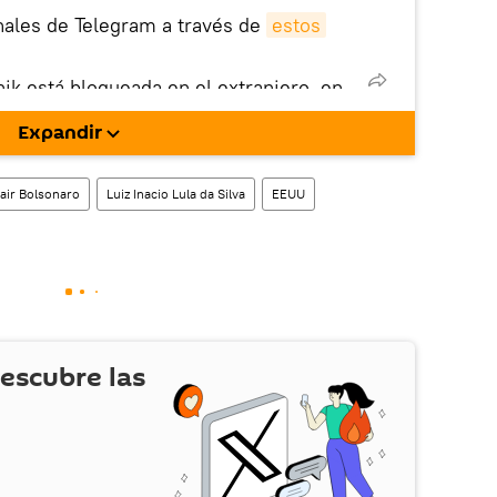
nales de Telegram a través de
estos
nik está bloqueada en el extranjero, en
rgarla e instalarla en tu dispositivo
Expandir
!).
enta
en la red social rusa VK
.
air Bolsonaro
Luiz Inacio Lula da Silva
EEUU
escubre las