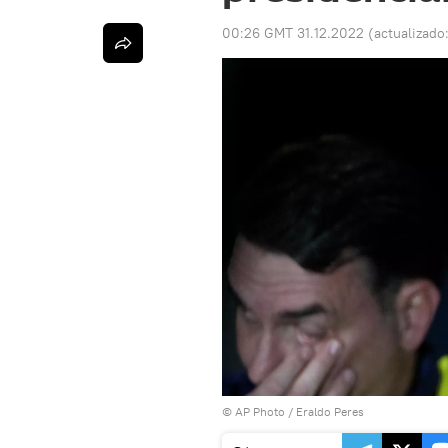
00:26 GMT 31.12.2022
(actualizado
© AP Photo / Eraldo Peres