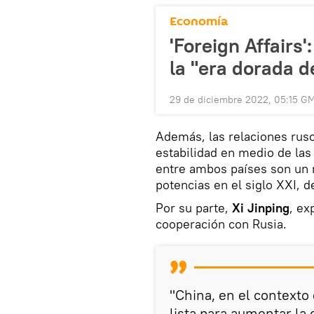
Economía
'Foreign Affairs'
la "era dorada 
29 de diciembre 2022, 05:15 G
Además, las relaciones rus
estabilidad en medio de las 
entre ambos países son un
potencias en el siglo XXI, d
Por su parte,
Xi Jinping
, ex
cooperación con Rusia.
"China, en el contexto d
lista para aumentar la 