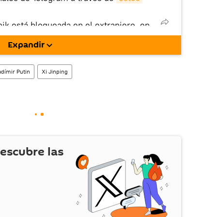
nik está bloqueada en el extranjero, en
rgarla e instalarla en tu dispositivo
Expandir
!).
enta
en la red social rusa VK
.
adímir Putin
Xi Jinping
escubre las