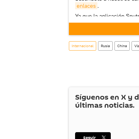
enlaces
.
Ya que la aplicación Sput
este enlace
puedes desca
móvil (¡solo para Android
También tenemos una cu
Internacional
Rusia
China
Vl
Síguenos en
X
y d
últimas noticias.
Seguir