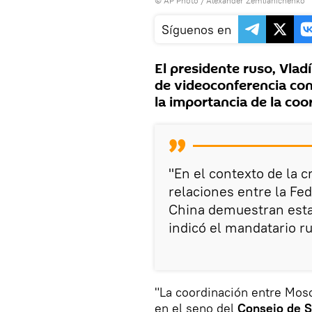
© AP Photo / Alexander Zemlianichenko
Síguenos en
El presidente ruso, Vlad
de videoconferencia con
la importancia de la coo
"En el contexto de la 
relaciones entre la Fed
China demuestran esta
indicó el mandatario r
"La coordinación entre Mosc
en el seno del
Consejo de S