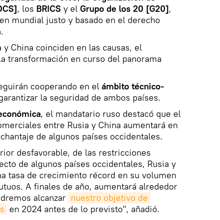
OCS]
, los
BRICS
y el
Grupo de los 20 [G20]
,
den mundial justo y basado en el derecho
.
y China coinciden en las causas, el
 la transformación en curso del panorama
eguirán cooperando en el
ámbito técnico-
 garantizar la seguridad de ambos países.
 económica
, el mandatario ruso destacó que el
merciales entre Rusia y China aumentará en
 chantaje de algunos países occidentales.
rior desfavorable, de las restricciones
recto de algunos países occidentales, Rusia y
na tasa de crecimiento récord en su volumen
tuos. A finales de año, aumentará alrededor
odremos alcanzar
nuestro objetivo de 
es
en 2024 antes de lo previsto", añadió.