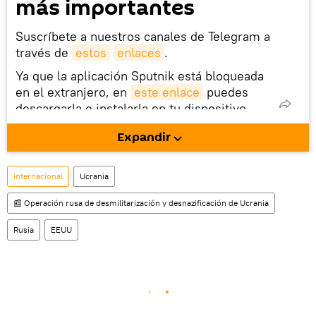
más importantes
Suscríbete a nuestros canales de Telegram a
través de
estos
enlaces
.
Ya que la aplicación Sputnik está bloqueada
en el extranjero, en
este enlace
puedes
descargarla e instalarla en tu dispositivo
móvil (¡solo para Android!).
Expandir
También tenemos una cuenta
en la red 
social rusa VK
.
Internacional
Ucrania
📰 Operación rusa de desmilitarización y desnazificación de Ucrania
Rusia
EEUU