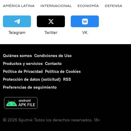
AMÉRICA LATINA
INTERNACIONAL
ECONOMÍA
DEFENSA
M
Telegram
Twitter
VK
Quiénes somos
Condiciones de Uso
Productos y servicios
Contacto
Política de Privacidad
Politica de Cookies
Protección de datos (solicitud)
RSS
Preferencias de seguimiento
© 2026 Sputnik Todos los derechos reservados. 18+