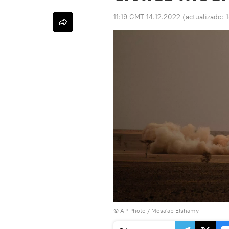
11:19 GMT 14.12.2022
(actualizado:
© AP Photo / Mosa'ab Elshamy