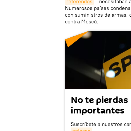
referendos
— necesitaban a
Numerosos países condenaro
con suministros de armas, 
contra Moscú.
No te pierdas 
importantes
Suscríbete a nuestros ca
enlaces
.