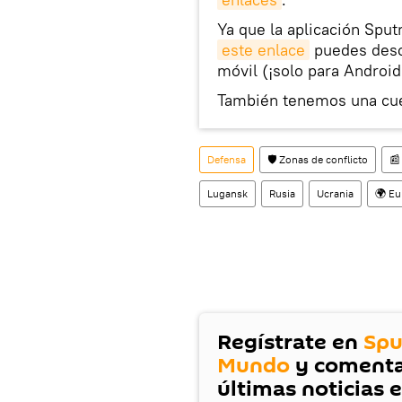
Ya que la aplicación Sput
este enlace
puedes desca
móvil (¡solo para Android
También tenemos una cu
Defensa
🛡️ Zonas de conflicto
📰
Lugansk
Rusia
Ucrania
🌍 Eu
Regístrate en
Spu
Mundo
y comenta
últimas noticias 