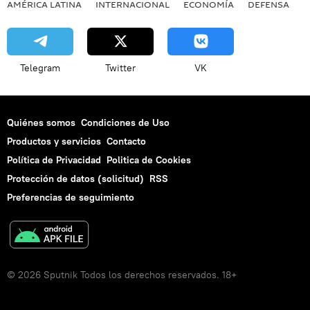
AMÉRICA LATINA
INTERNACIONAL
ECONOMÍA
DEFENSA
M
Telegram
Twitter
VK
Quiénes somos
Condiciones de Uso
Productos y servicios
Contacto
Política de Privacidad
Politica de Cookies
Protección de datos (solicitud)
RSS
Preferencias de seguimiento
© 2026 Sputnik Todos los derechos reservados. 18+