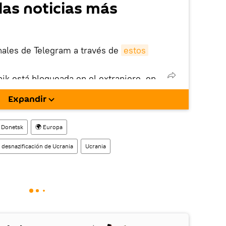
las noticias más
nales de Telegram a través de
estos
nik está bloqueada en el extranjero, en
rgarla e instalarla en tu dispositivo
Expandir
!).
enta
en la red social rusa VK
.
Donetsk
🌍 Europa
 desnazificación de Ucrania
Ucrania