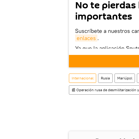
No te pierdas 
importantes
Suscríbete a nuestros ca
enlaces
.
Ya que la aplicación Sput
este enlace
puedes desca
móvil (¡solo para Android
También tenemos una cu
Internacional
Rusia
Mariúpol
📰 Operación rusa de desmilitarización y