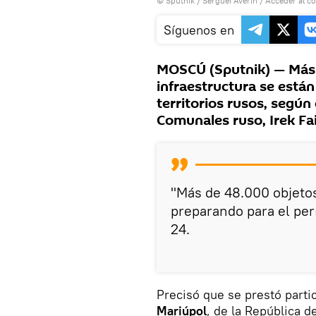
© Sputnik / Serguéi Averin
/
Acceder al c
Síguenos en
MOSCÚ (Sputnik) — Más 
infraestructura se está
territorios rusos, según
Comunales ruso, Irek Fai
"Más de 48.000 objeto
preparando para el perí
24.
Precisó que se prestó parti
Mariúpol
, de la República d