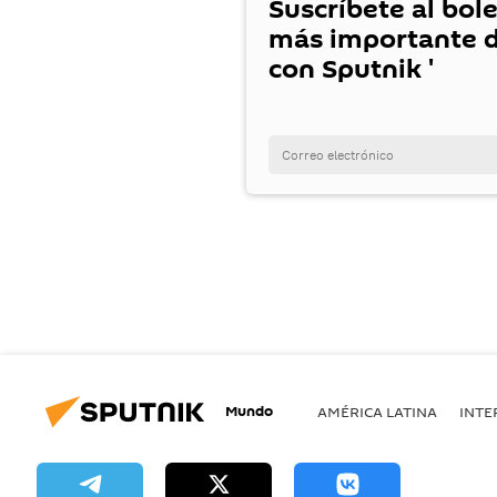
Suscríbete al bole
más importante d
con Sputnik '
Mundo
AMÉRICA LATINA
INTE