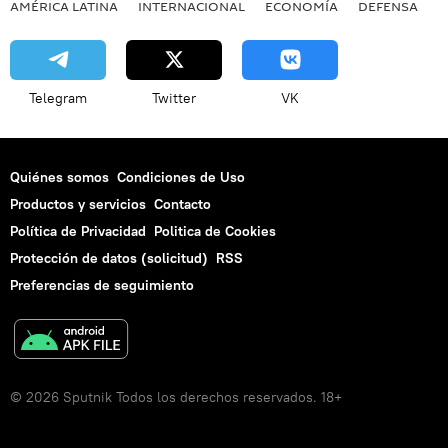
AMÉRICA LATINA
INTERNACIONAL
ECONOMÍA
DEFENSA
M
Telegram
Twitter
VK
Quiénes somos
Condiciones de Uso
Productos y servicios
Contacto
Política de Privacidad
Politica de Cookies
Protección de datos (solicitud)
RSS
Preferencias de seguimiento
© 2026 Sputnik Todos los derechos reservados. 18+