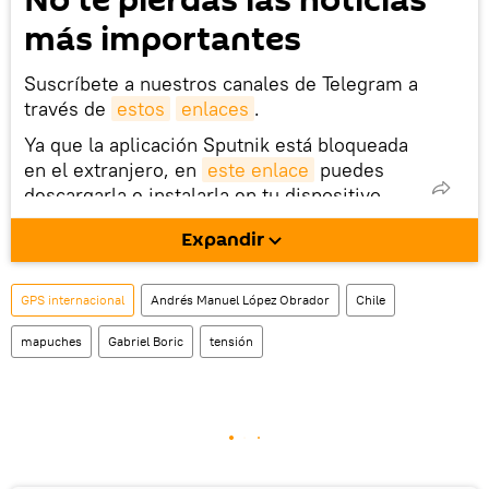
No te pierdas las noticias
más importantes
Suscríbete a nuestros canales de Telegram a
través de
estos
enlaces
.
Ya que la aplicación Sputnik está bloqueada
en el extranjero, en
este enlace
puedes
descargarla e instalarla en tu dispositivo
móvil (¡solo para Android!).
Expandir
También tenemos una cuenta
en la red 
social rusa VK
.
GPS internacional
Andrés Manuel López Obrador
Chile
mapuches
Gabriel Boric
tensión