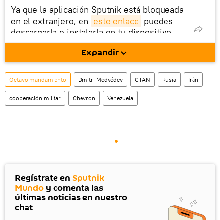
Ya que la aplicación Sputnik está bloqueada
en el extranjero, en
este enlace
puedes
descargarla e instalarla en tu dispositivo
móvil (¡solo para Android!).
Expandir
También tenemos una cuenta
en la red 
social rusa VK
.
Octavo mandamiento
Dmitri Medvédev
OTAN
Rusia
Irán
cooperación militar
Chevron
Venezuela
Regístrate en
Sputnik
Mundo
y comenta las
últimas noticias en nuestro
chat