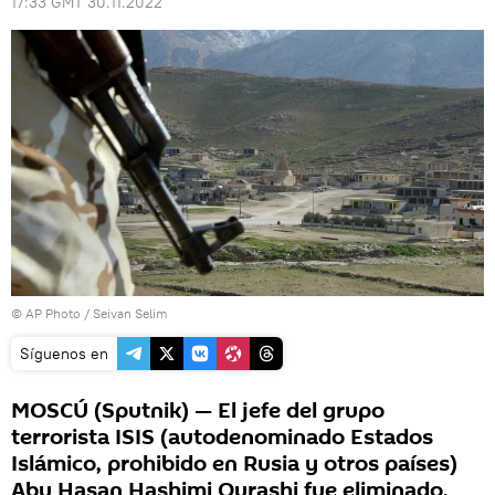
17:33 GMT 30.11.2022
© AP Photo / Seivan Selim
Síguenos en
MOSCÚ (Sputnik) — El jefe del grupo
terrorista ISIS (autodenominado Estados
Islámico, prohibido en Rusia y otros países)
Abu Hasan Hashimi Qurashi fue eliminado,