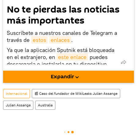
No te pierdas las noticias
más importantes
Suscríbete a nuestros canales de Telegram a
través de
estos
enlaces
.
Ya que la aplicación Sputnik está bloqueada
en el extranjero, en
este enlace
puedes
descargarla e instalarla en tu dispositivo
móvil (¡solo para Android!).
Expandir
También tenemos una cuenta
en la red 
social rusa VK
.
Internacional
📰 Caso del fundador de WikiLeaks Julian Assange
Julian Assange
Australia