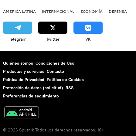
AMÉRICA LATINA
INTERNACIONAL
ECONOMÍA
DEFENSA
M
Telegram
Twitter
VK
Quiénes somos
Condiciones de Uso
Productos y servicios
Contacto
Política de Privacidad
Politica de Cookies
Protección de datos (solicitud)
RSS
Preferencias de seguimiento
© 2026 Sputnik Todos los derechos reservados. 18+