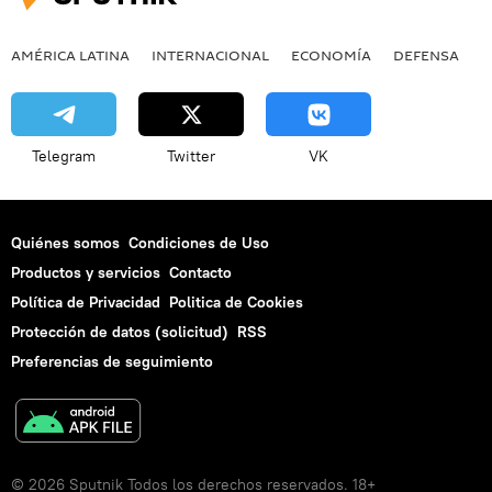
AMÉRICA LATINA
INTERNACIONAL
ECONOMÍA
DEFENSA
M
Telegram
Twitter
VK
Quiénes somos
Condiciones de Uso
Productos y servicios
Contacto
Política de Privacidad
Politica de Cookies
Protección de datos (solicitud)
RSS
Preferencias de seguimiento
© 2026 Sputnik Todos los derechos reservados. 18+