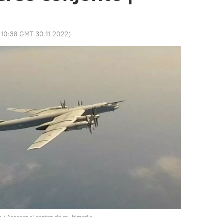
:
10:38 GMT 30.11.2022
)
a
/
Acceder al contenido multimedia