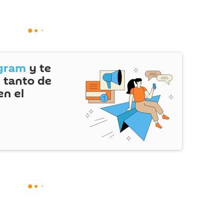
gram
y te
 tanto de
en el