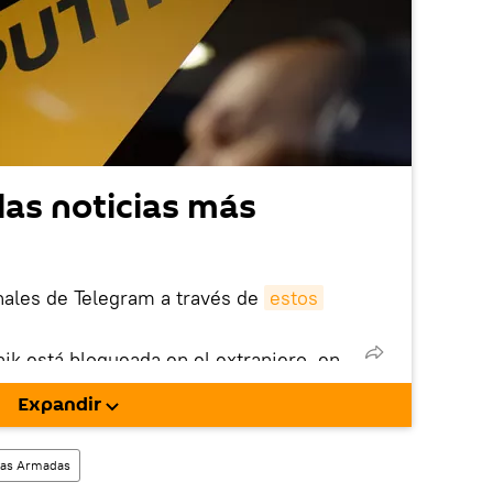
las noticias más
nales de Telegram a través de
estos
nik está bloqueada en el extranjero, en
rgarla e instalarla en tu dispositivo
Expandir
!).
enta
en la red social rusa VK
.
rzas Armadas