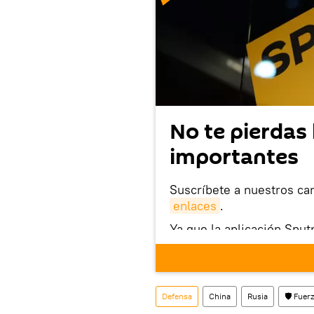
No te pierdas 
importantes
Suscríbete a nuestros ca
enlaces
.
Ya que la aplicación Sput
este enlace
puedes desca
móvil (¡solo para Android
También tenemos una cu
Defensa
China
Rusia
🛡️ Fue