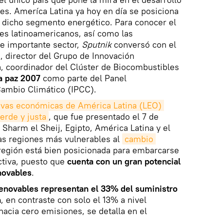
es. Ameríca Latina ya hoy en día se posiciona
l dicho segmento energético. Para conocer el
es latinoamericanos, así como las
te importante sector,
Sputnik
conversó con el
i
, director del Grupo de Innovación
, coordinador del Clúster de Biocombustibles
a paz 2007
como parte del Panel
ambio Climático (IPCC).
ivas económicas de América Latina (LEO) 
erde y justa
, que fue presentado el 7 de
Sharm el Sheij, Egipto, América Latina y el
as regiones más vulnerables al
cambio 
 región está bien posicionada para embarcarse
ctiva, puesto que
cuenta con un gran potencial
novables
.
renovables representan el 33% del suministro
n
, en contraste con solo el 13% a nivel
hacia cero emisiones, se detalla en el