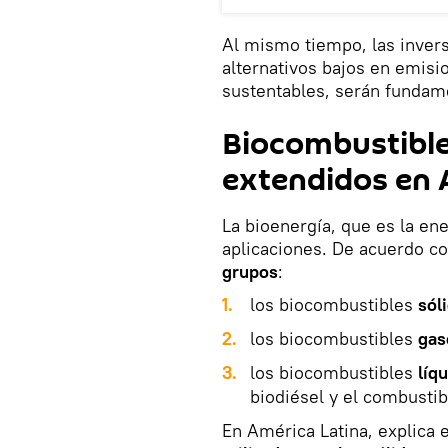
Al mismo tiempo, las inver
alternativos bajos en emisi
sustentables, serán fundame
Biocombustible
extendidos en 
La bioenergía, que es la en
aplicaciones. De acuerdo c
grupos
:
1.
los biocombustibles
sól
2.
los biocombustibles
gas
3.
los biocombustibles
líq
biodiésel y el combustibl
En América Latina, explica e