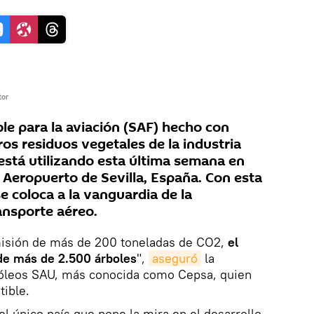
tor
le para la aviación (SAF) hecho con
os residuos vegetales de la industria
e está utilizando esta última semana en
 Aeropuerto de Sevilla, España. Con esta
se coloca a la vanguardia de la
ansporte aéreo.
 emisión de más de 200 toneladas de CO2,
el
 de más de 2.500 árboles
",
aseguró
la
óleos SAU, más conocida como Cepsa, quien
tible.
l único país que pone la mira en el desarrollo