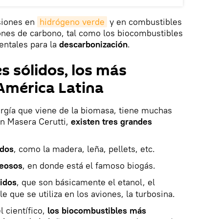
siones en
hidrógeno verde
y en combustibles
ones de carbono, tal como los biocombustibles
ntales para la
descarbonización
.
s sólidos, los más
América Latina
ergía que viene de la biomasa, tiene muchas
on Masera Cerutti,
existen tres grandes
idos
, como la madera, leña, pellets, etc.
eosos
, en donde está el famoso biogás.
uidos
, que son básicamente el etanol, el
e que se utiliza en los aviones, la turbosina.
l científico,
los biocombustibles más