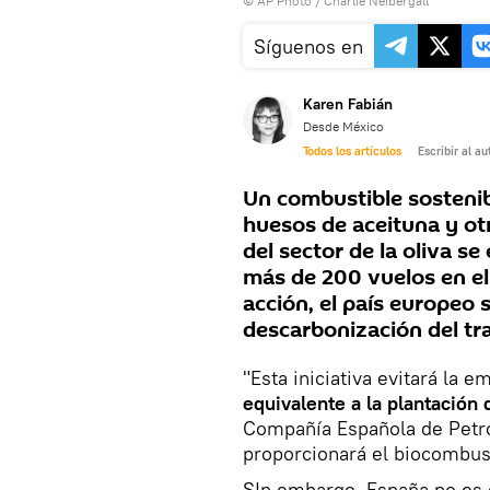
© AP Photo / Charlie Neibergall
Síguenos en
Karen Fabián
Desde México
Todos los artículos
Escribir al au
Un combustible sostenib
huesos de aceituna y otr
del sector de la oliva s
más de 200 vuelos en el
acción, el país europeo 
descarbonización del tr
"Esta iniciativa evitará la
equivalente a la plantación
Compañía Española de Petr
proporcionará el biocombus
SIn embargo, España no es e