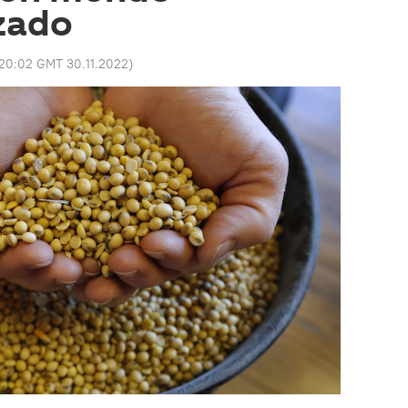
zado
20:02 GMT 30.11.2022
)