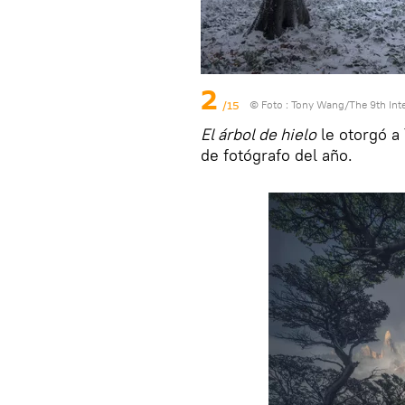
2
/15
© Foto :
Tony Wang/The 9th Inte
El árbol de hielo
le otorgó a
de fotógrafo del año.