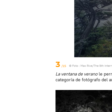
3
/15
© Foto :
Max Rive/The 9th Inter
La ventana de verano
le perm
categoría de fotógrafo del a