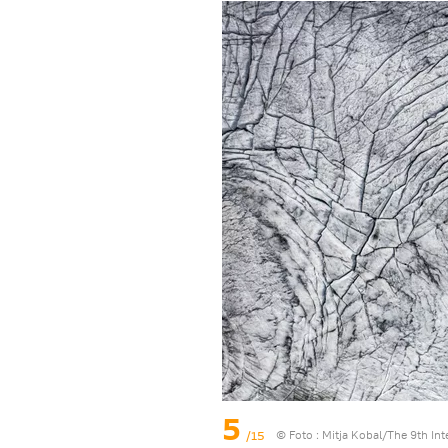
5
/15
© Foto :
Mitja Kobal/The 9th In