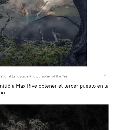
national Landscape Photographer of the Year
itió a Max Rive obtener el tercer puesto en la
ño.