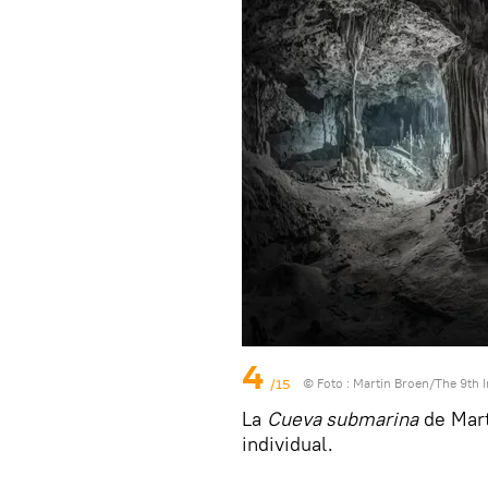
4
/15
© Foto :
Martin Broen/The 9th I
La
Cueva submarina
de Mart
individual.