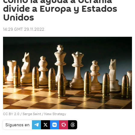
cómo la ayuda a Ucrania
divide a Europa y Estados
Unidos
14:29 GMT 29.11.2022
CC BY 2.0
/
Serge Saint
/
New Strategy
Síguenos en