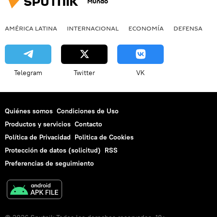
Mundo
AMÉRICA LATINA
INTERNACIONAL
ECONOMÍA
DEFENSA
M
Telegram
Twitter
VK
Quiénes somos
Condiciones de Uso
Productos y servicios
Contacto
Política de Privacidad
Politica de Cookies
Protección de datos (solicitud)
RSS
Preferencias de seguimiento