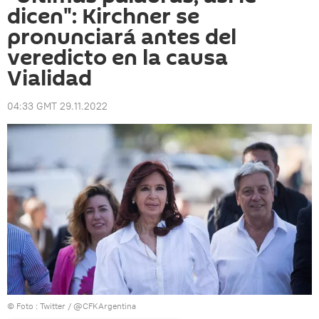
dicen": Kirchner se
pronunciará antes del
veredicto en la causa
Vialidad
04:33 GMT 29.11.2022
© Foto :
Twitter / @CFKArgentina