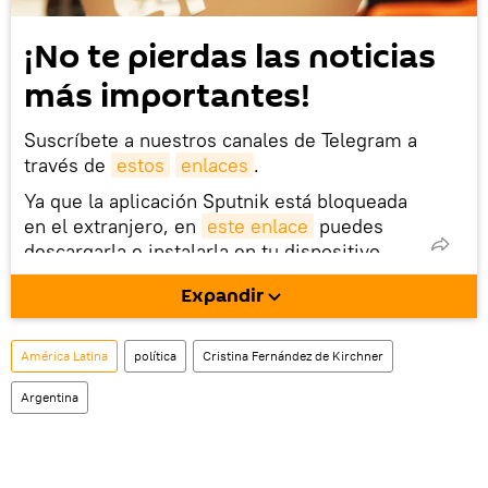
¡No te pierdas las noticias
más importantes!
Suscríbete a nuestros canales de Telegram a
través de
estos
enlaces
.
Ya que la aplicación Sputnik está bloqueada
en el extranjero, en
este enlace
puedes
descargarla e instalarla en tu dispositivo
móvil (¡solo para Android!).
Expandir
América Latina
política
Cristina Fernández de Kirchner
Argentina