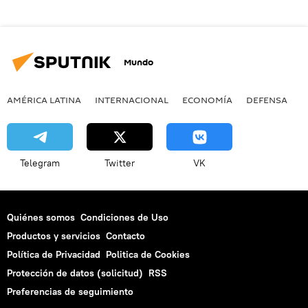
Mundo
AMÉRICA LATINA
INTERNACIONAL
ECONOMÍA
DEFENSA
M
Telegram
Twitter
VK
Quiénes somos
Condiciones de Uso
Productos y servicios
Contacto
Política de Privacidad
Politica de Cookies
Protección de datos (solicitud)
RSS
Preferencias de seguimiento