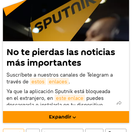
No te pierdas las noticias
más importantes
Suscríbete a nuestros canales de Telegram a
través de
estos
enlaces
.
Ya que la aplicación Sputnik está bloqueada
en el extranjero, en
este enlace
puedes
descargarla e instalarla en tu dispositivo
móvil (¡solo para Android!).
Expandir
También tenemos una cuenta
en la red 
social rusa VK
.