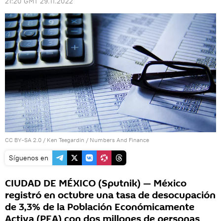
21:20 GMT 29.11.2022
CC BY-SA 2.0
/
Ken Teegardin
/
Numbers And Finance
Síguenos en
CIUDAD DE MÉXICO (Sputnik) — México
registró en octubre una tasa de desocupación
de 3,3% de la Población Económicamente
Activa (PEA) con dos millones de personas