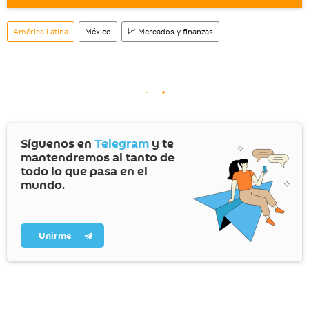
También tenemos una cuenta
en la red 
social rusa VK
.
América Latina
México
📈 Mercados y finanzas
Síguenos en
Telegram
y te
mantendremos al tanto de
todo lo que pasa en el
mundo.
Unirme