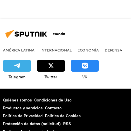
Mundo
AMÉRICA LATINA
INTERNACIONAL
ECONOMÍA
DEFENSA
M
Telegram
Twitter
VK
Quiénes somos
Condiciones de Uso
Productos y servicios
Contacto
Política de Privacidad
Politica de Cookies
Protección de datos (solicitud)
RSS