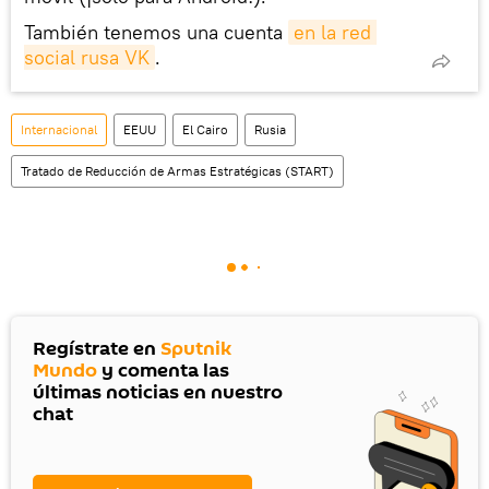
También tenemos una cuenta
en la red 
social rusa VK
.
Internacional
EEUU
El Cairo
Rusia
Tratado de Reducción de Armas Estratégicas (START)
Regístrate en
Sputnik
Mundo
y comenta las
últimas noticias en nuestro
chat