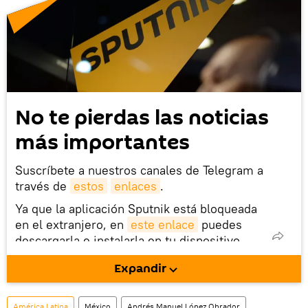
No te pierdas las noticias
más importantes
Suscríbete a nuestros canales de Telegram a
través de
estos
enlaces
.
Ya que la aplicación Sputnik está bloqueada
en el extranjero, en
este enlace
puedes
descargarla e instalarla en tu dispositivo
móvil (¡solo para Android!).
Expandir
También tenemos una cuenta
en la red 
social rusa VK
.
América Latina
México
Andrés Manuel López Obrador