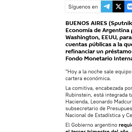
Síguenos en
BUENOS AIRES (Sputnik) 
Economía de Argentina 
Washington, EEUU, para a
cuentas públicas a la q
refinanciar un préstamo
Fondo Monetario Interna
"Hoy a la noche sale equipo
cartera económica.
La comitiva, encabezada por
Rubinstein, está integrada 
Hacienda, Leonardo Madcur; 
subsecretario de Presupuesto
Nacional de Estadística y 
El Gobierno argentino
requi
el tercer trimestre del año
,