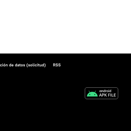
ción de datos (solicitud)
RSS