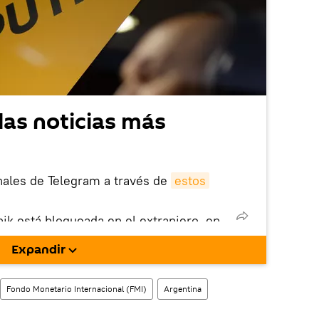
las noticias más
nales de Telegram a través de
estos
nik está bloqueada en el extranjero, en
rgarla e instalarla en tu dispositivo
Expandir
!).
enta
en la red social rusa VK
.
Fondo Monetario Internacional (FMI)
Argentina