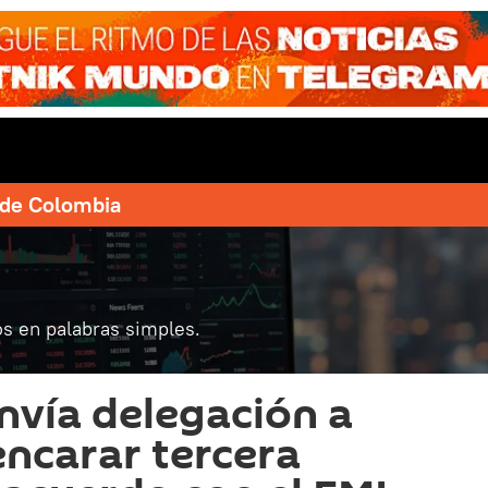
e de Colombia
s en palabras simples.
nvía delegación a
ncarar tercera