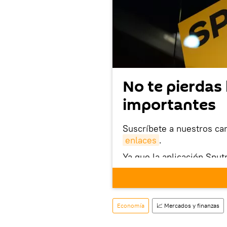
No te pierdas 
importantes
Suscríbete a nuestros ca
enlaces
.
Ya que la aplicación Sput
este enlace
puedes desca
móvil (¡solo para Android
También tenemos una cu
Economía
📈 Mercados y finanzas